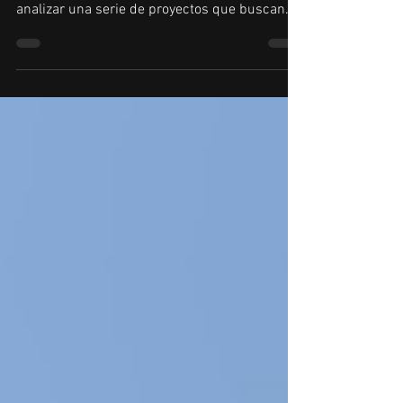
La Cámara de Diputados convocó a una sesión
especial para este martes con el objetivo de
analizar una serie de proyectos que buscan
interpelar al jefe de Gabinete, Manuel Adorni,
en el marco de las investigaciones judiciales
que lo involucran. La sesión será este martes
La convocatoria fue oficializada por el
secretario parlamentario de la Cámara baja,
Adrián Francisco Pagán, y está prevista para
las 14 horas. Durante el debate se analizarán
seis proyectos de resolución impul