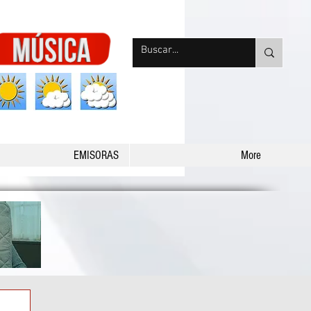
nqpradio
EMISORAS
More