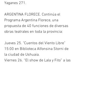
Yaganes 271.
ARGENTINA FLORECE. Continúa el 
Programa Argentina Florece, una 
propuesta de 40 funciones de diversas 
obras teatrales en toda la provincia:
Jueves 25. "Cuentos del Viento Libre” 
15:00 en Biblioteca Alfonsina Storni de 
la ciudad de Ushuaia.
Viernes 26. “El show de Lala y Fito” a las 
13:00 en San Sebastián.
FESTIVAL DE ARTES ESCENICAS 
“CENTENARIO DE RIO GRANDE”. Se 
realizará este fin de semana con tres 
puestas en escena de producciones 
locales. El viernes 26 se realizará la 
presentación de ‘La mujer puente’, de 