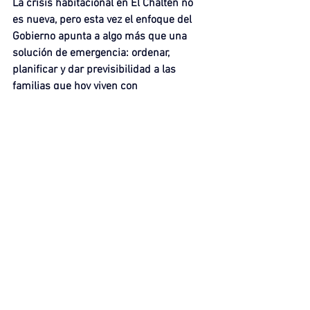
La crisis habitacional en El Chaltén no 
es nueva, pero esta vez el enfoque del 
Gobierno apunta a algo más que una 
solución de emergencia: ordenar, 
planificar y dar previsibilidad a las 
familias que hoy viven con 
incertidumbre.
ACTUALIDAD
ACTUALIDAD - MOVIL
POLÍTICA & ECONOMÍA
Ver todo
Entradas recientes