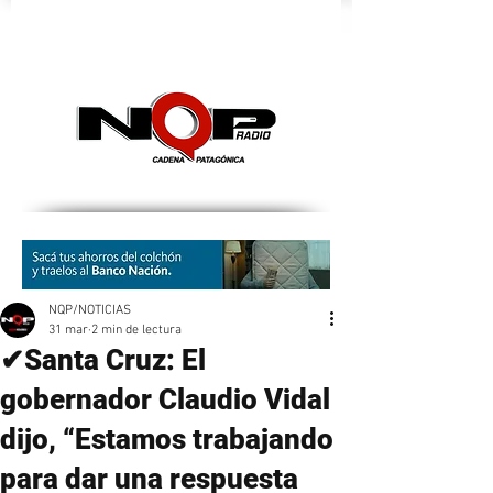
nqpradio
NQP/NOTICIAS
31 mar
2 min de lectura
✔Santa Cruz: El
gobernador Claudio Vidal
dijo, “Estamos trabajando
para dar una respuesta