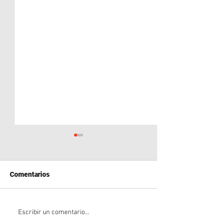
Comentarios
Neuquén en la Mira: El
Messi a un paso 
Escribir un comentario...