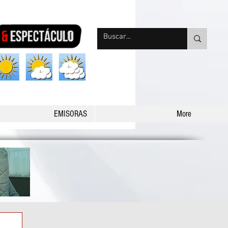
nqpradio
EMISORAS
More