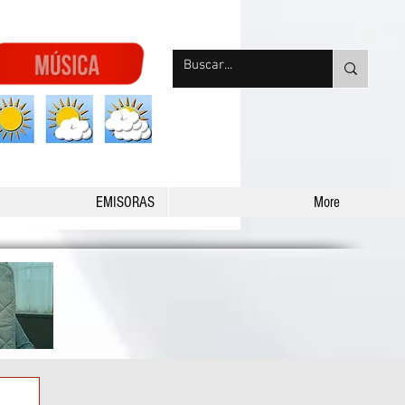
nqpradio
EMISORAS
More