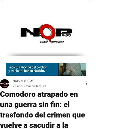
nqpradio
NQP/NOTICIAS
23 abr
3 min de lectura
Comodoro atrapado en
una guerra sin fin: el
trasfondo del crimen que
vuelve a sacudir a la