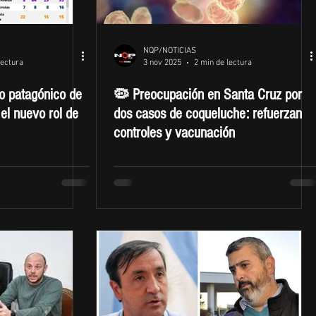
NQP/NOTICIAS
lectura
3 nov 2025
2 min de lectura
o patagónico de
🦠 Preocupación en Santa Cruz por
el nuevo rol de
dos casos de coqueluche: refuerzan
controles y vacunación