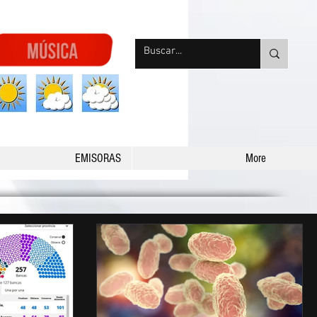
nqpradio
EMISORAS
More