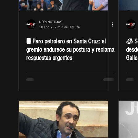
NQP/NOTICIAS
10 abr
2 min de lectura
🛢️ Paro petrolero en Santa Cruz: el
🧊 Sa
gremio endurece su postura y reclama
desdo
respuestas urgentes
Galle
econ