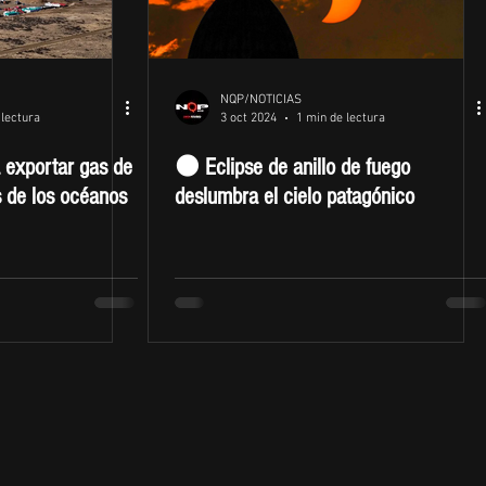
NQP/NOTICIAS
 lectura
3 oct 2024
1 min de lectura
 exportar gas de
🌑 Eclipse de anillo de fuego
s de los océanos
deslumbra el cielo patagónico