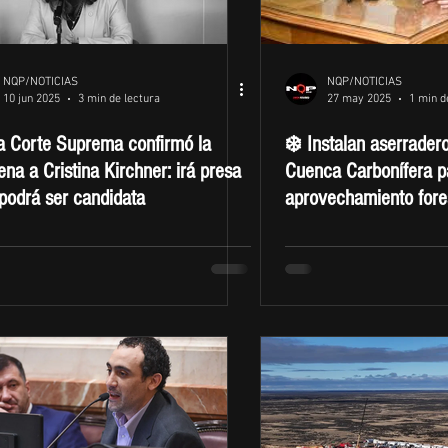
NQP/NOTICIAS
NQP/NOTICIAS
10 jun 2025
3 min de lectura
27 may 2025
1 min d
a Corte Suprema confirmó la
❄️ Instalan aserradero
na a Cristina Kirchner: irá presa
Cuenca Carbonífera p
podrá ser candidata
aprovechamiento fore