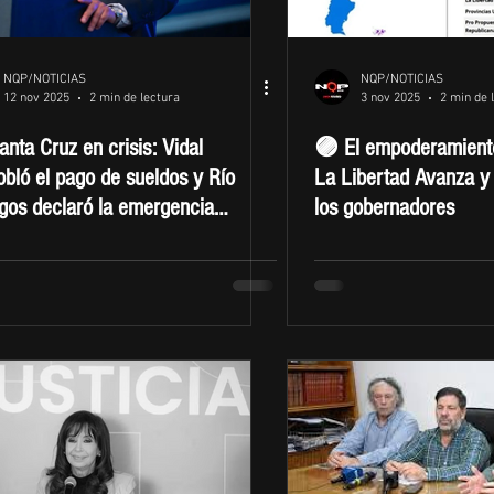
NQP/NOTICIAS
NQP/NOTICIAS
12 nov 2025
2 min de lectura
3 nov 2025
2 min de 
nta Cruz en crisis: Vidal
🟣 El empoderamient
bló el pago de sueldos y Río
La Libertad Avanza y 
gos declaró la emergencia
los gobernadores
ómica