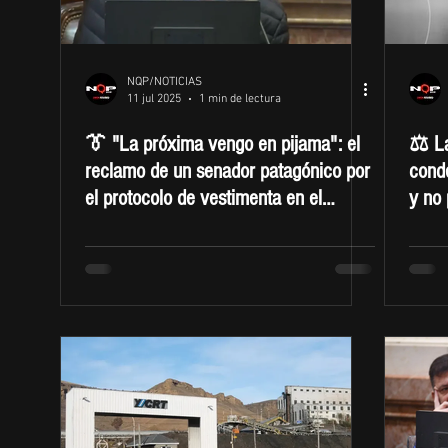
NQP/NOTICIAS
11 jul 2025
1 min de lectura
👔 "La próxima vengo en pijama": el
⚖️ L
reclamo de un senador patagónico por
conde
el protocolo de vestimenta en el
y no 
Senado