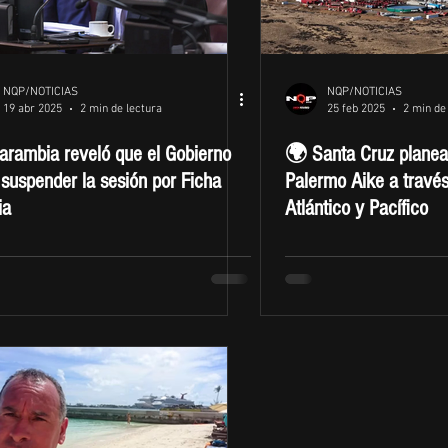
NQP/NOTICIAS
NQP/NOTICIAS
19 abr 2025
2 min de lectura
25 feb 2025
2 min de
arambia reveló que el Gobierno
🌍 Santa Cruz planea
 suspender la sesión por Ficha
Palermo Aike a travé
ia
Atlántico y Pacífico