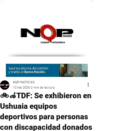
nqpradio
NQP/NOTICIAS
13 feb 2025
2 min de lectura
🚲🦽TDF: Se exhibieron en
Ushuaia equipos
deportivos para personas
con discapacidad donados