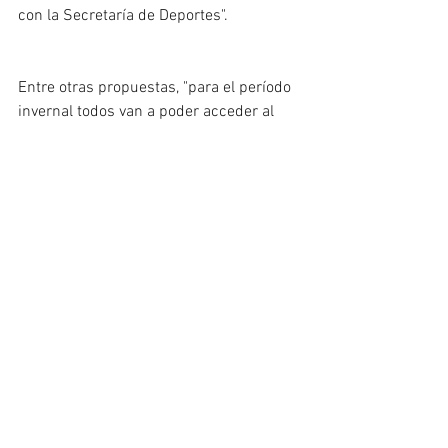
con la Secretaría de Deportes".
Entre otras propuestas, "para el período 
invernal todos van a poder acceder al 
material deportivo e incluso trabajar 
junto a los centros invernales para 
contar de forma gratuita con los 
elementos deportivos acordes para 
realizar las actividades deseadas". 
POLÍTICA & ECONOMÍA
PROV. TDF
Ver todo
Entradas recientes