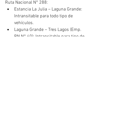
Ruta Nacional N° 288:
Estancia La Julia – Laguna Grande: 
Intransitable para todo tipo de 
vehículos.
Laguna Grande – Tres Lagos (Emp. 
RN N° 40): Intransitable para tipo de 
vehículos.
Es importante recordar que, ante 
interrupciones imprevistas también se 
dan a conocer las mismas en los 
diferentes canales oficiales del Gobierno 
Provincial.
POLÍTICA & ECONOMÍA
PROV. SANTA CRUZ