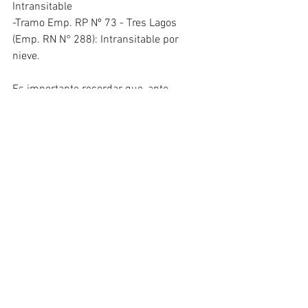
Intransitable
-Tramo Emp. RP Nº 73 - Tres Lagos 
(Emp. RN N° 288): Intransitable por 
nieve.
Es importante recordar que, ante 
interrupciones imprevistas también se 
dan a conocer las mismas en los 
diferentes canales oficiales del Gobierno 
Provincial.
POLÍTICA & ECONOMÍA
PROV. SANTA CRUZ
Ver todo
Entradas recientes