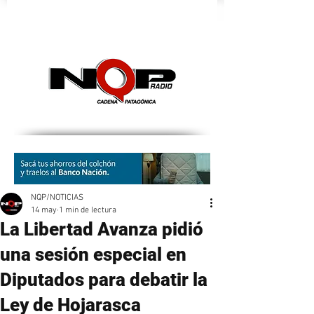
nqpradio
NQP/NOTICIAS
14 may
1 min de lectura
La Libertad Avanza pidió
una sesión especial en
Diputados para debatir la
Ley de Hojarasca