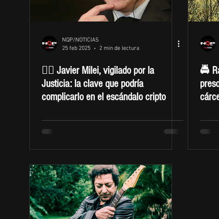
NQP/NOTICIAS
25 feb 2025
2 min de lectura
🕵️‍♂️ Javier Milei, vigilado por la
🚔 R
Justicia: la clave que podría
preso
complicarlo en el escándalo cripto
cárce