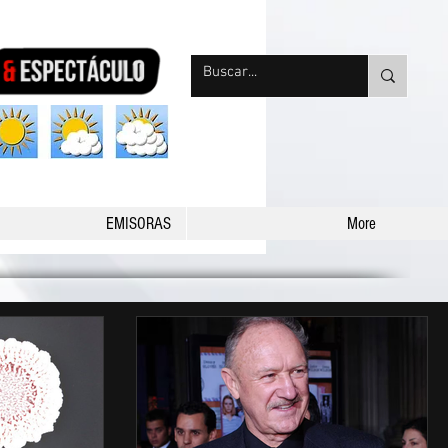
nqpradio
EMISORAS
More