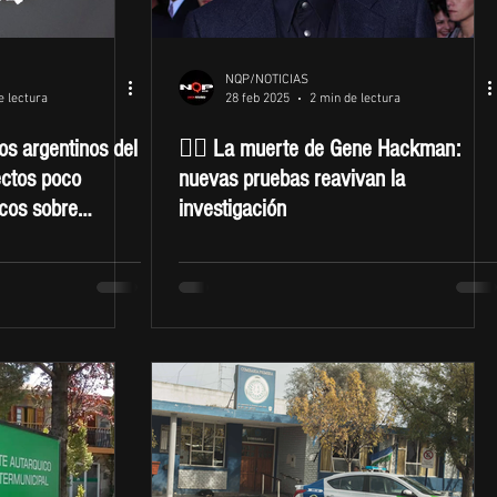
NQP/NOTICIAS
e lectura
28 feb 2025
2 min de lectura
os argentinos del
🕵️‍♂️ La muerte de Gene Hackman:
ctos poco
nuevas pruebas reavivan la
icos sobre
investigación
anas