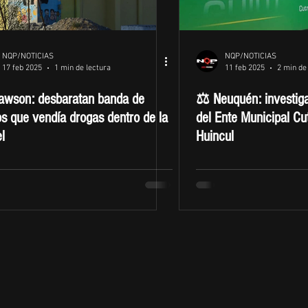
NQP/NOTICIAS
NQP/NOTICIAS
17 feb 2025
1 min de lectura
11 feb 2025
2 min de
awson: desbaratan banda de
⚖️ Neuquén: investiga
s que vendía drogas dentro de la
del Ente Municipal Cu
l
Huincul