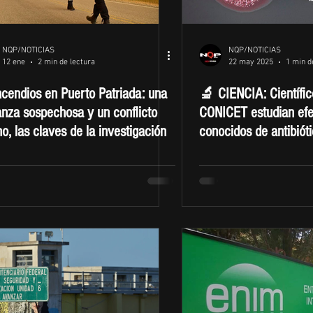
NQP/NOTICIAS
NQP/NOTICIAS
12 ene
2 min de lectura
22 may 2025
1 min d
cendios en Puerto Patriada: una
🔬 CIENCIA: Científic
nza sospechosa y un conflicto
CONICET estudian efe
no, las claves de la investigación
conocidos de antibiót
comunidades bacteri