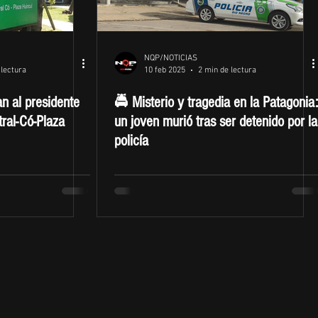
NQP/NOTICIAS
 lectura
10 feb 2025
2 min de lectura
n al presidente
🚔 Misterio y tragedia en la Patagonia:
tral-Có-Plaza
un joven murió tras ser detenido por la
policía