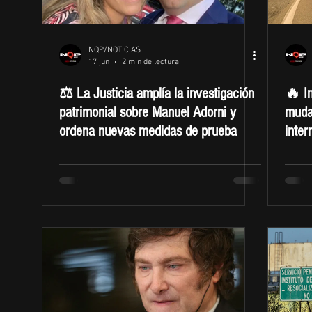
NQP/NOTICIAS
17 jun
2 min de lectura
⚖️ La Justicia amplía la investigación
🔥 In
patrimonial sobre Manuel Adorni y
muda
ordena nuevas medidas de prueba
inter