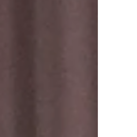
sacude el tablero político En el primer test
electoral de la segunda presidencia de Donald
Trump, el Partido Demócrata consiguió tres
victorias clave. En Nueva York, el ascenso