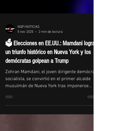
NQP/NOTICIAS
5 nov 2025
2 min de lectura
🗳️ Elecciones en EE.UU.: Mamdani logra
un triunfo histórico en Nueva York y los
demócratas golpean a Trump
Zohran Mamdani, el joven dirigente demócrata
socialista, se convirtió en el primer alcalde
musulmán de Nueva York tras imponerse
sobre Andrew Cuomo. Además, su victoria
coincidió con triunfos demócratas en Virginia
y Nueva Jersey, configurando un duro revés
político para Donald Trump. Un resultado que