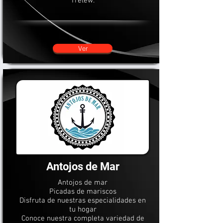
Trelew.
Ver
Antojos de Mar
Antojos de mar
Picadas de mariscos
Disfruta de nuestras especialidades en
tu hogar
Conoce nuestra completa variedad de