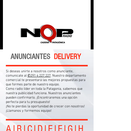
nqpradio
ANUNCIANTES
|
DELIVERY
Si deseas unirte a nosotros como anunciante,
comunicate al
✆291 4 227 227
. Nuestro departamento
comercial te presentará las mejores propuestas para
que formes parte de nuestro equipo.
Como radio líder en toda la Patagonia, sabemos que
nuestra publicidad funciona. Nuestros anunciantes
pueden confirmarlo. ¡Encontraremos una opción
perfecta para tu presupuesto!
¡No te pierdas la oportunidad de crecer con nosotros!
¡Llamanos y formemos equipo!
A|B|C
|
D|E|F
|G|H