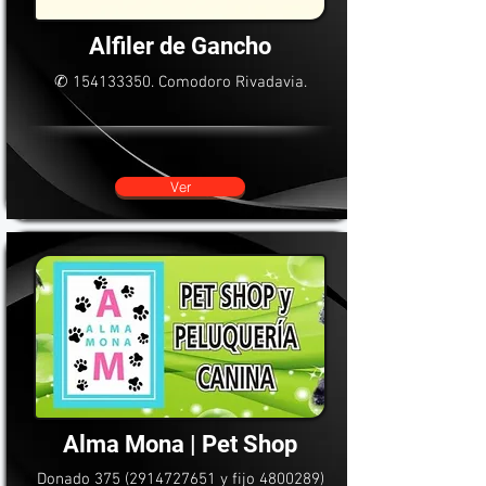
Alfiler de Gancho
✆
154133350
. Comodoro Rivadavia.
Ver
Alma Mona | Pet Shop
Donado
375 (2914727651
y fijo
4800289)