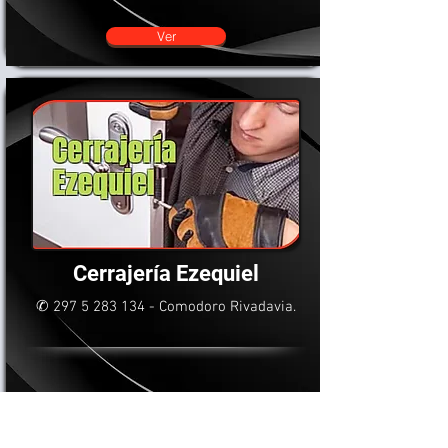
Ver
Cerrajería Ezequiel
✆
297 5 283 134
- Comodoro Rivadavia.
Ver