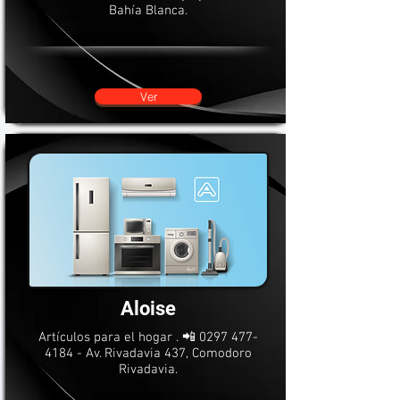
Bahía Blanca.
Ver
Aloise
Artículos para el hogar . 📲
0297 477-
4184
- Av. Rivadavia 437, Comodoro
Rivadavia.