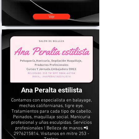
Ver
Ana Peralta estilista
Contamos con especialista en balayage,
mechas californianas, tigre eye.
Tratamientos para cada tipo de cabello.
Peinados, maquillaje social. Manicuria
profesional y uñas esculpidas. Servicios
profesionales ! Belleza de manos.📲
2976215814
. Visitanos en mitre 253 -