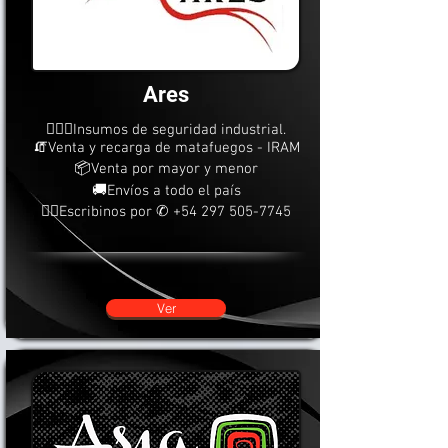
Ares
👷🏻‍♂️Insumos de seguridad industrial.
🧯Venta y recarga de matafuegos - IRAM
📦Venta por mayor y menor
🚚Envíos a todo el país
👇🏼Escribinos por ✆
+54 297 505-7745
Ver