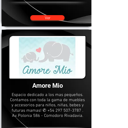
Ver
Amore Mio
Espacio dedicado a los mas pequeños.
Contamos con toda la gama de muebles
y accesorios para niños, niñas, bebes y
futuras mamas! ✆
+54 297 507-3787
.
Av. Polonia 586 - Comodoro Rivadavia.