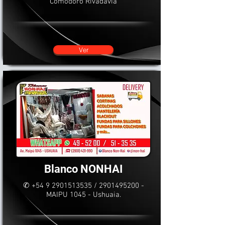
Comodoro Rivadavia
Ver
Blanco NONHAI
✆
+54 9 2901513535
/
2901495200
-
MAIPU 1045 - Ushuaia.