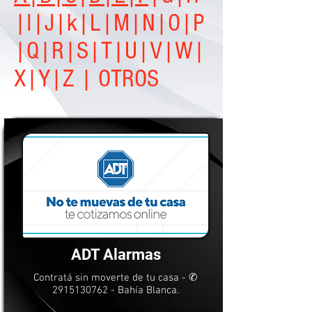
|I|J|k|L|M|N|O|
P
|Q|R|S|T|U|V|W|
X|Y|Z | OTROS
ADT Alarmas
Contratá sin moverte de tu casa - ✆
2915130762
- Bahía Blanca.