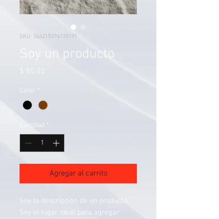
SKU: 364215376135191
Soy un producto
Precio
$ 85,00
Color
*
Cantidad
*
Agregar al carrito
Soy la descripción de un producto. 
Soy el lugar ideal para agregar 