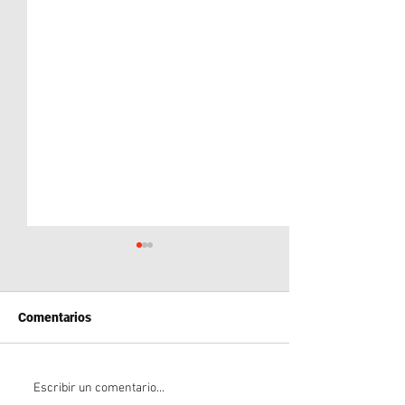
Comentarios
Brasil y Argentina en
Impacto del Dob
Escribir un comentario...