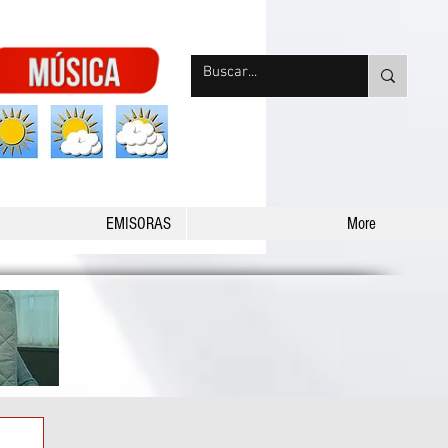
nqpradio
EMISORAS
More