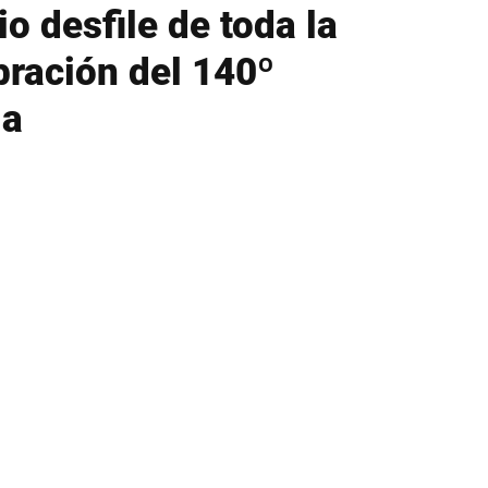
o desfile de toda la
bración del 140º
ia