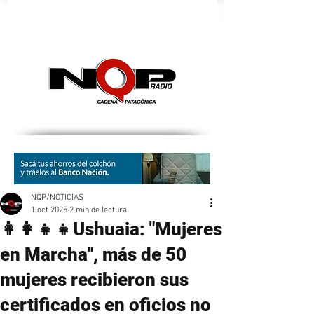
nqpradio
NQP/NOTICIAS
1 oct 2025
2 min de lectura
👩‍👩‍👧‍👧Ushuaia: "Mujeres
en Marcha", más de 50
mujeres recibieron sus
certificados en oficios no