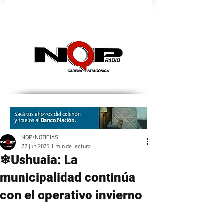
nqpradio
NQP/NOTICIAS
22 jun 2025
1 min de lectura
❄Ushuaia: La
municipalidad continúa
con el operativo invierno