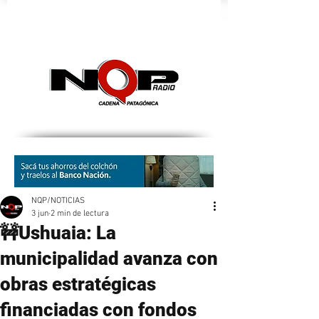
nqpradio
NQP/NOTICIAS
3 jun
2 min de lectura
🚧Ushuaia: La
municipalidad avanza con
obras estratégicas
financiadas con fondos