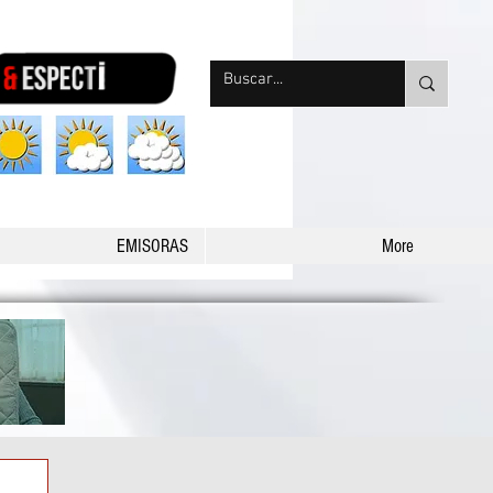
nqpradio
EMISORAS
More