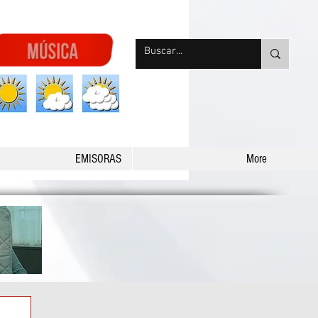
nqpradio
EMISORAS
More