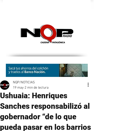
nqpradio
NQP/NOTICIAS
19 may
2 min de lectura
Ushuaia: Henriques
Sanches responsabilizó al
gobernador “de lo que
pueda pasar en los barrios