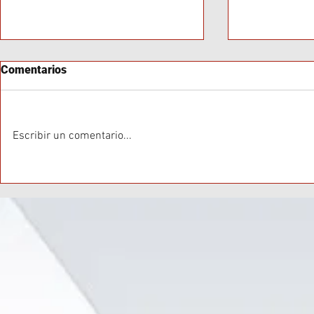
Comentarios
Escribir un comentario...
Baja Convocatoria en Marcha
Neuquén en 
Frente al Congreso
Conflicto Ge
Incidentes Menores y
Acuerdo CA
Rechazo a Proyecto de Ley