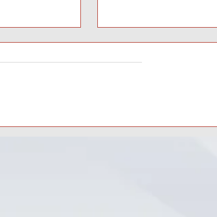
la Mira: El
Crisis en la FIFA: ¿Puede
opolítico Tras el
Infantino Sobrevivir al Boic
LF Huawei
de la UEFA?