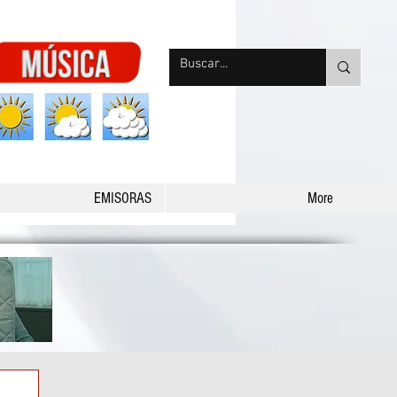
nqpradio
EMISORAS
More