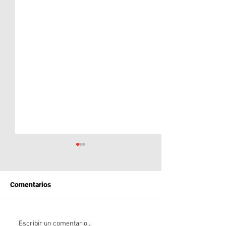
Comentarios
Neuquén en la Mira: El
Crisis en la FIF
Escribir un comentario...