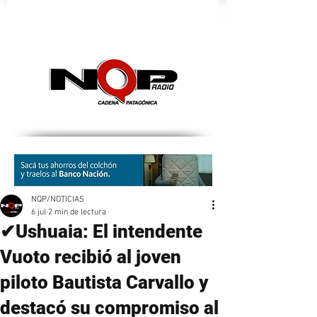
nqpradio
NQP/NOTICIAS
6 jul
2 min de lectura
✔Ushuaia: El intendente
Vuoto recibió al joven
piloto Bautista Carvallo y
destacó su compromiso al