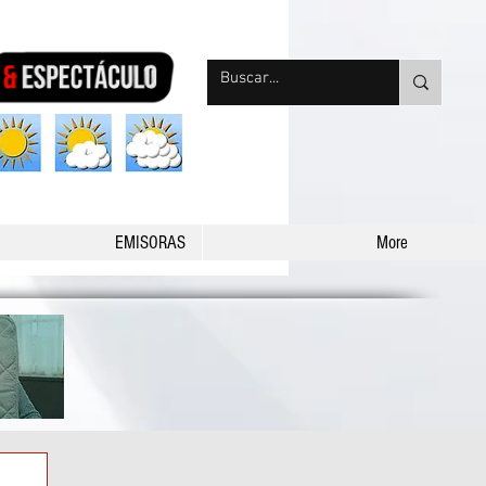
nqpradio
EMISORAS
More