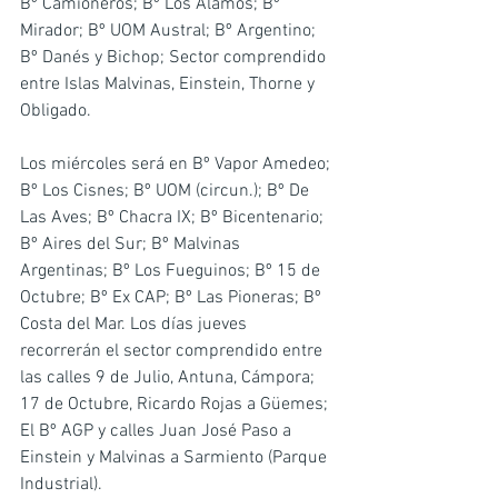
Bº Camioneros; Bº Los Álamos; Bº 
Mirador; Bº UOM Austral; Bº Argentino; 
Bº Danés y Bichop; Sector comprendido 
entre Islas Malvinas, Einstein, Thorne y 
Obligado.
Los miércoles será en Bº Vapor Amedeo; 
Bº Los Cisnes; Bº UOM (circun.); Bº De 
Las Aves; Bº Chacra IX; Bº Bicentenario; 
Bº Aires del Sur; Bº Malvinas 
Argentinas; Bº Los Fueguinos; Bº 15 de 
Octubre; Bº Ex CAP; Bº Las Pioneras; Bº 
Costa del Mar. Los días jueves 
recorrerán el sector comprendido entre 
las calles 9 de Julio, Antuna, Cámpora; 
17 de Octubre, Ricardo Rojas a Güemes; 
El Bº AGP y calles Juan José Paso a 
Einstein y Malvinas a Sarmiento (Parque 
Industrial).