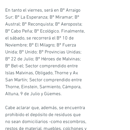
En tanto el viernes, será en Bº Arraigo 
Sur; Bº La Esperanza; Bº Miramar; Bº 
Austral; Bº Reconquista; Bº Aeroposta; 
Bº Cabo Peña; Bº Ecológico. Finalmente, 
el sábado, se recorrerá el Bº 10 de 
Noviembre; Bº El Milagro; Bº Fuerza 
Unida; Bº Unido; Bº Provincias Unidas; 
Bº 22 de Julio; Bº Héroes de Malvinas; 
Bº Bet-el; Sector comprendido entre 
Islas Malvinas, Obligado, Thorne y Av. 
San Martín; Sector comprendido entre 
Thorne, Einstein, Sarmiento, Cámpora, 
Altuna, 9 de Julio y Güemes.
Cabe aclarar que, además, se encuentra 
prohibido el depósito de residuos que 
no sean domiciliarios -como escombros, 
restos de material, muebles, colchones y 