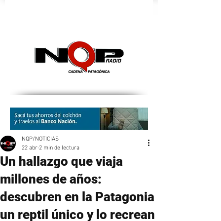
nqpradio
NQP/NOTICIAS
22 abr
2 min de lectura
Un hallazgo que viaja
millones de años:
descubren en la Patagonia
un reptil único y lo recrean