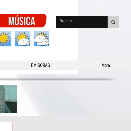
nqpradio
EMISORAS
More