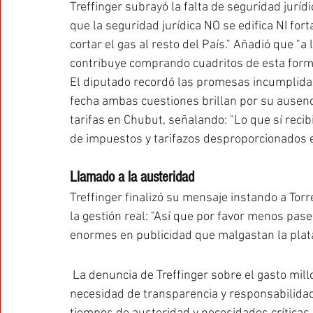
Treffinger subrayó la falta de seguridad jurídi
que la seguridad jurídica NO se edifica NI fo
cortar el gas al resto del País." Añadió que "a
contribuye comprando cuadritos de esta form
El diputado recordó las promesas incumplidas
fecha ambas cuestiones brillan por su ausenc
tarifas en Chubut, señalando: "Lo que sí rec
de impuestos y tarifazos desproporcionados e
Llamado a la austeridad
Treffinger finalizó su mensaje instando a Torr
la gestión real: "Así que por favor menos paseo
enormes en publicidad que malgastan la plata
 La denuncia de Treffinger sobre el gasto millonario en fotos del gobernador Torres resalta la 
necesidad de transparencia y responsabilidad