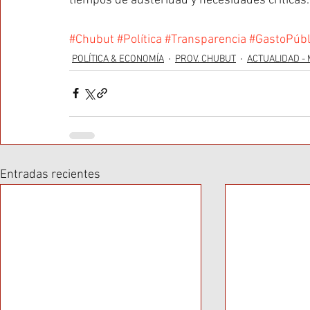
tiempos de austeridad y necesidades críticas.
Hashtags
#Chubut
#Política
#Transparencia
#GastoPúbl
POLÍTICA & ECONOMÍA
PROV. CHUBUT
ACTUALIDAD - 
Entradas recientes