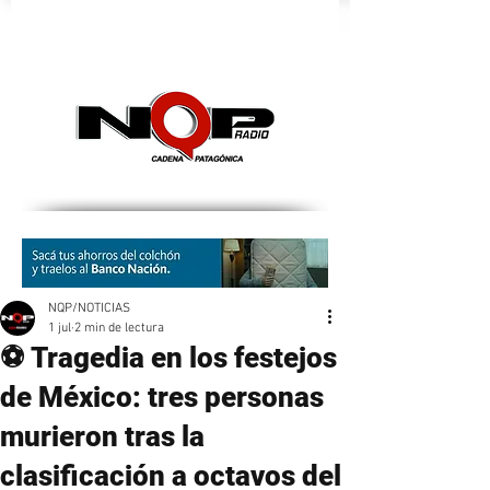
nqpradio
NQP/NOTICIAS
1 jul
2 min de lectura
⚽ Tragedia en los festejos
de México: tres personas
murieron tras la
clasificación a octavos del