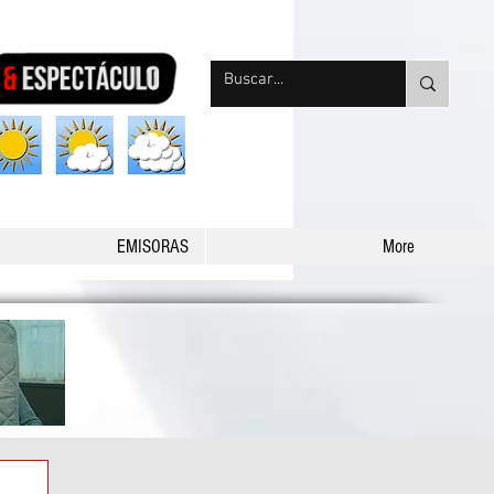
nqpradio
EMISORAS
More