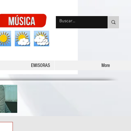
nqpradio
EMISORAS
More