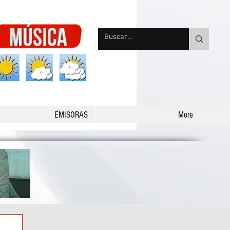
nqpradio
EMISORAS
More