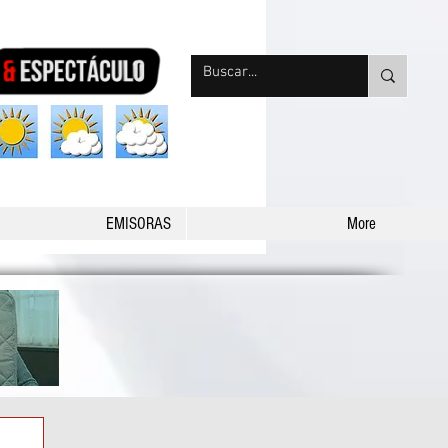
nqpradio
EMISORAS
More