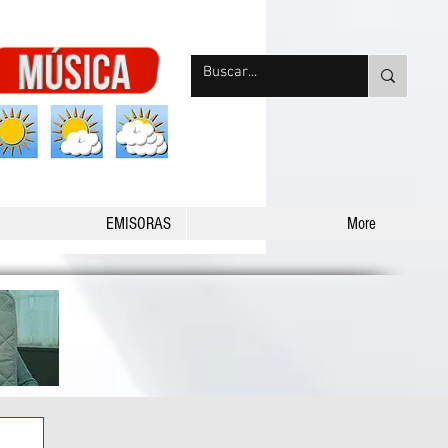
nqpradio
EMISORAS
More