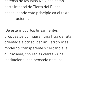
defensa de las Islas Malvinas como 
parte integral de Tierra del Fuego, 
consolidando este principio en el texto 
constitucional.
 De este modo, los lineamientos 
propuestos configuran una hoja de ruta 
orientada a consolidar un Estado más 
moderno, transparente y cercano a la 
ciudadanía, con reglas claras y una 
institucionalidad pensada para los 
desafíos del futuro.
 Melella subrayó que el objetivo final es 
“iniciar un proceso sostenido de 
disminución del gasto político en todos 
los órdenes del Estado, sin afectar 
derechos ni servicios esenciales”.