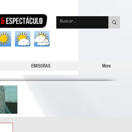
nqpradio
EMISORAS
More