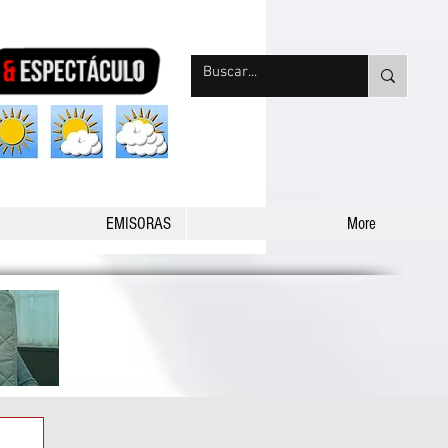
nqpradio
EMISORAS
More