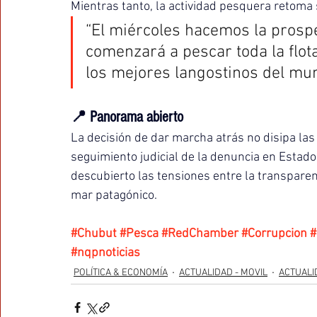
Mientras tanto, la actividad pesquera retoma 
“El miércoles hacemos la prospec
comenzará a pescar toda la flot
los mejores langostinos del mun
📍 Panorama abierto
La decisión de dar marcha atrás no disipa las
seguimiento judicial de la denuncia en Estados
descubierto las tensiones entre la transparenc
mar patagónico.
#Chubut
#Pesca
#RedChamber
#Corrupcion
#
#nqpnoticias
POLÍTICA & ECONOMÍA
ACTUALIDAD - MOVIL
ACTUALI