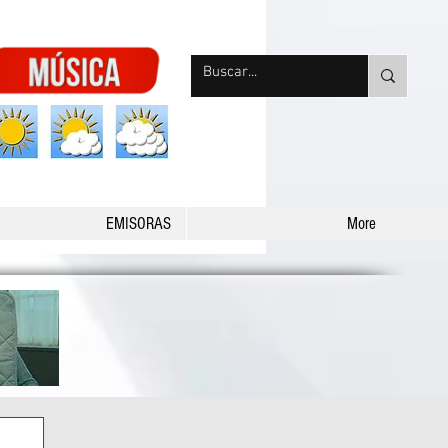
nqpradio
EMISORAS
More