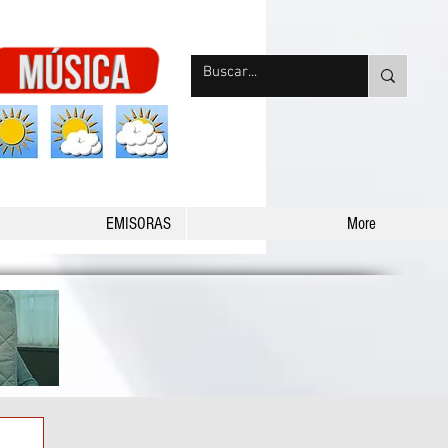
nqpradio
EMISORAS
More