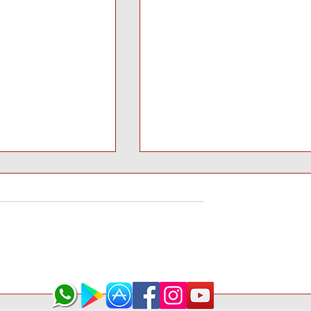
entina en Crisis
EL COMUDI REALIZÓ UNA
 Cómo las
NUEVA PLENARIA PARA