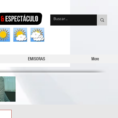
nqpradio
EMISORAS
More