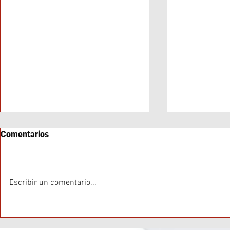
Comentarios
Escribir un comentario...
La histórica visita del Papa
Brasil y Arg
León XIV a Argentina del 8 al
Diplomática