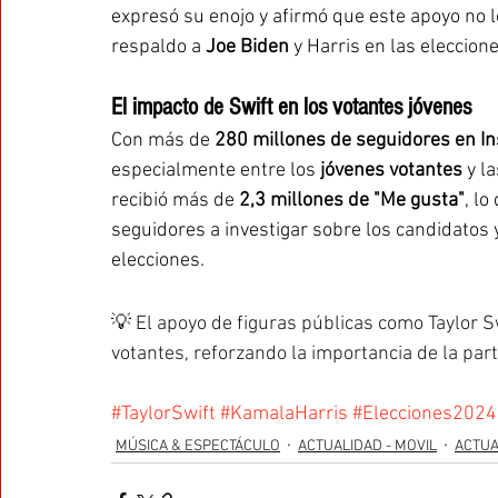
expresó su enojo y afirmó que este apoyo no l
respaldo a 
Joe Biden
 y Harris en las eleccion
El impacto de Swift en los votantes jóvenes
Con más de 
280 millones de seguidores en I
especialmente entre los 
jóvenes votantes
 y la
recibió más de 
2,3 millones de "Me gusta"
, lo
seguidores a investigar sobre los candidatos 
elecciones.
💡 El apoyo de figuras públicas como Taylor Sw
votantes, reforzando la importancia de la parti
#TaylorSwift
#KamalaHarris
#Elecciones2024
MÚSICA & ESPECTÁCULO
ACTUALIDAD - MOVIL
ACTUA