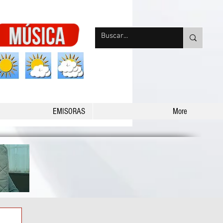
nqpradio
EMISORAS
More