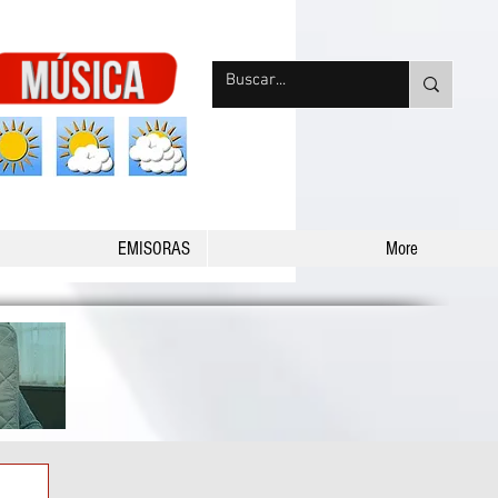
nqpradio
EMISORAS
More