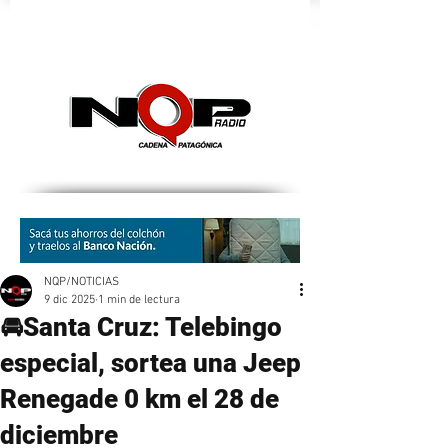
nqpradio
NQP/NOTICIAS
9 dic 2025
1 min de lectura
🚘Santa Cruz: Telebingo
especial, sortea una Jeep
Renegade 0 km el 28 de
diciembre