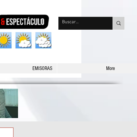
nqpradio
EMISORAS
More