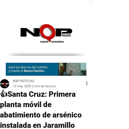
nqpradio
NQP/NOTICIAS
13 may 2025
2 min de lectura
👍Santa Cruz: Primera
planta móvil de
abatimiento de arsénico
instalada en Jaramillo