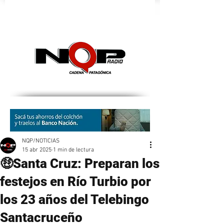
nqpradio
NQP/NOTICIAS
15 abr 2025
1 min de lectura
🤑Santa Cruz: Preparan los
festejos en Río Turbio por
los 23 años del Telebingo
Santacruceño